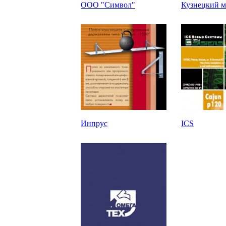
ООО "Символ"
Кузнецкий м
Инпрус
ICS