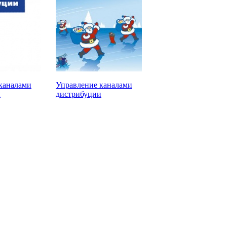
каналами
Управление каналами
и
дистрибуции