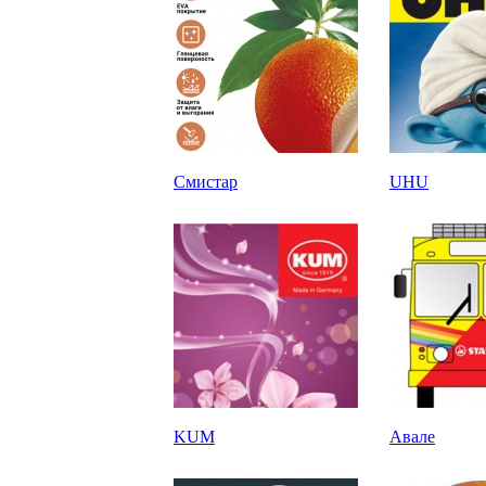
Смистар
UHU
KUM
Авале