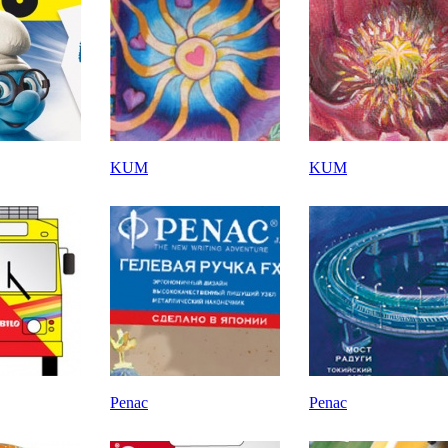
KUM
KUM
Penac
Penac